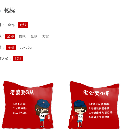
抱枕
题：
全部
默认
状：
全部
横款
竖款
方款
寸：
全部
50×50cm
订方式：
默认