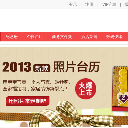
登录
|
注册
|
VIP充值
|
纪念册
个性台历
商务文件夹
酒店菜谱
数码快印