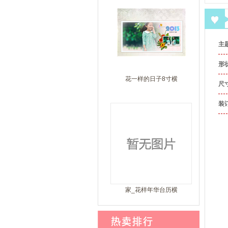
主
形
花一样的日子8寸横
尺
装
家_花样年华台历横