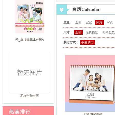
台历Calendar
主题：
全部
宝宝
家庭
写真
尺寸：
全部
经典横款
时尚竖款
爱_幸福像花儿台历A
装订方式：
铁圈装订
花样年华台历
356 阖家幸福