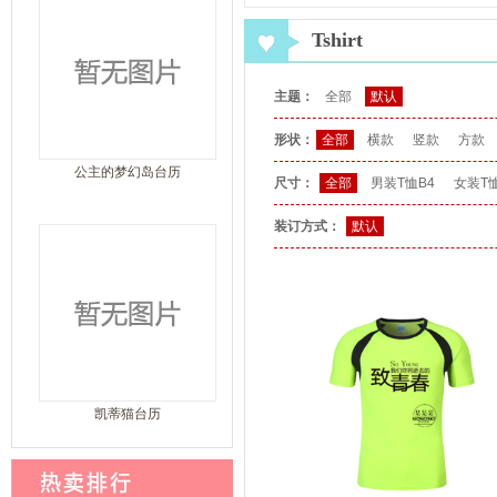
Tshirt
主题：
全部
默认
形状：
全部
横款
竖款
方款
公主的梦幻岛台历
尺寸：
全部
男装T恤B4
女装T恤
装订方式：
默认
凯蒂猫台历