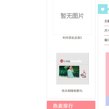
主
尺
时尚竖款反面2
装
快乐相随相册XL