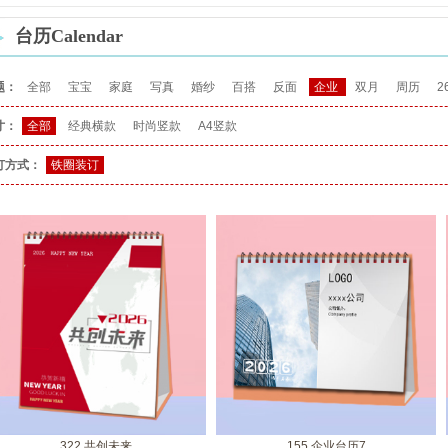
台历Calendar
题：
全部
宝宝
家庭
写真
婚纱
百搭
反面
企业
双月
周历
2
寸：
全部
经典横款
时尚竖款
A4竖款
订方式：
铁圈装订
322 共创未来
155 企业台历7