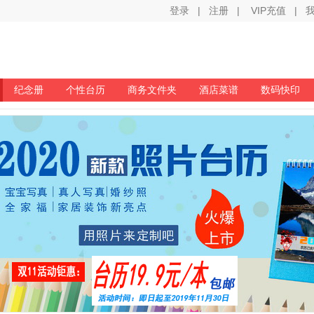
登录
|
注册
|
VIP充值
|
纪念册
个性台历
商务文件夹
酒店菜谱
数码快印