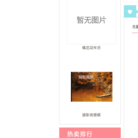
主
蝶恋花年历
摄影画册横