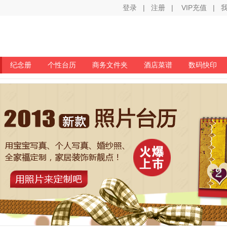
登录
|
注册
|
VIP充值
|
纪念册
个性台历
商务文件夹
酒店菜谱
数码快印