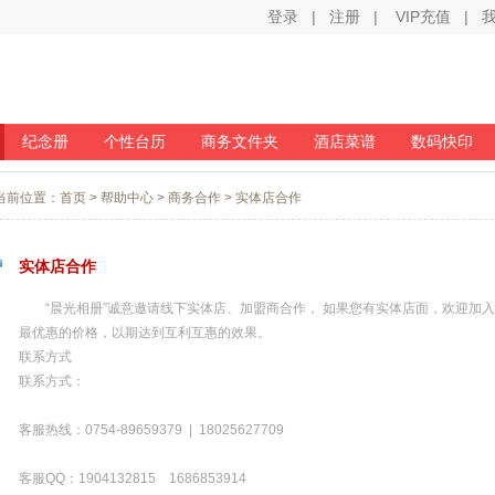
登录
|
注册
|
VIP充值
|
纪念册
个性台历
商务文件夹
酒店菜谱
数码快印
当前位置：
首页
> 帮助中心 > 商务合作 > 实体店合作
实体店合作
“晨光相册”诚意邀请线下实体店、加盟商合作， 如果您有实体店面，欢迎加入
最优惠的价格，以期达到互利互惠的效果。
联系方式
联系方式：
客服热线：0754-89659379 | 18025627709
客服QQ：1904132815 1686853914