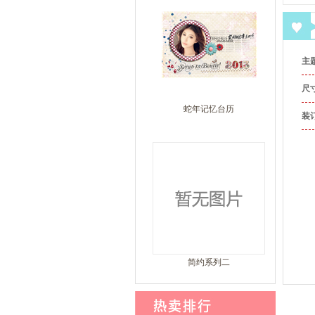
主
尺
蛇年记忆台历
装
简约系列二