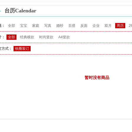
台历Calendar
题：
全部
宝宝
家庭
写真
婚纱
百搭
反面
企业
双月
周历
2
寸：
全部
经典横款
时尚竖款
A4竖款
订方式：
铁圈装订
暂时没有商品