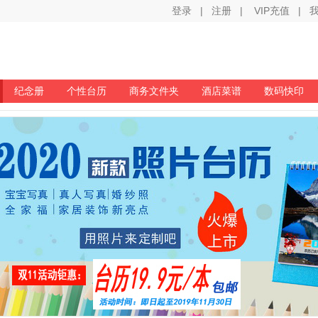
登录
|
注册
|
VIP充值
|
纪念册
个性台历
商务文件夹
酒店菜谱
数码快印